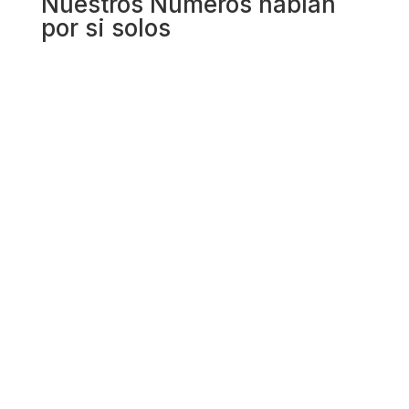
Nuestros Números hablan
por si solos
¿Qué estas esperando? ¡Sé